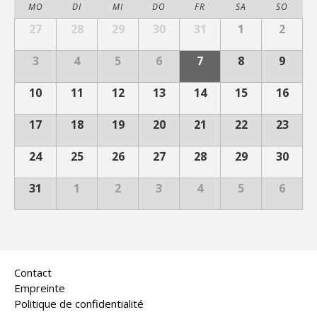
Calendar
MO
DI
MI
DO
FR
SA
SO
of
Calendar
27
28
29
30
31
1
2
Veranstaltungen
of
Veranstaltungen
3
4
5
6
7
8
9
10
11
12
13
14
15
16
17
18
19
20
21
22
23
24
25
26
27
28
29
30
31
1
2
3
4
5
6
Contact
Empreinte
Politique de confidentialité