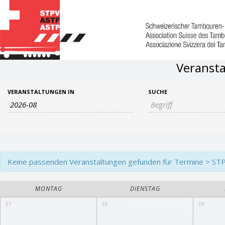
Veransta
Veranstaltungen
Veranstaltungen
VERANSTALTUNGEN IN
SUCHE
Suche
Such-
und
Ansichtennavigation
Keine passenden Veranstaltungen gefunden für Termine > STPV 
Kalender
MONTAG
DIENSTAG
von
Kalender
27
28
29
Veranstaltungen
von
Veranstaltungen