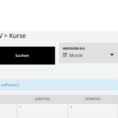
V > Kurse
Veranstaltung
ANZEIGEN ALS
Ansichtennavigation
Monat
 aufheben).
SAMSTAG
SONNTAG
1
2