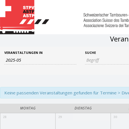
Veran
Veranstaltungen
Veranstaltungen
VERANSTALTUNGEN IN
SUCHE
Suche
Such-
und
Ansichtennavigation
Keine passenden Veranstaltungen gefunden für Termine > Divers
Kalender
MONTAG
DIENSTAG
von
Kalender
28
29
30
Veranstaltungen
von
Veranstaltungen