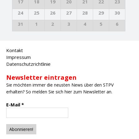
17
18
19
20
21
22
23
24
25
26
27
28
29
30
31
1
2
3
4
5
6
Kontakt
Impressum
Datenschutzrichtlinie
Newsletter eintragen
Sie möchten immer die neusten News über den STPV
erhalten? So melden Sie sich hier zum Newsletter an.
E-Mail
*