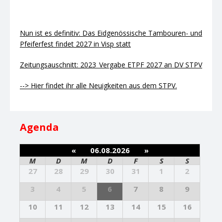
Nun ist es definitiv: Das Eidgenössische Tambouren- und
Pfeiferfest findet 2027 in Visp statt
Zeitungsauschnitt: 2023_Vergabe ETPF 2027 an DV STPV
--> Hier findet ihr alle Neuigkeiten aus dem STPV.
Agenda
«
06.08.2026
»
M
D
M
D
F
S
S
27
28
29
30
31
1
2
3
4
5
6
7
8
9
10
11
12
13
14
15
16