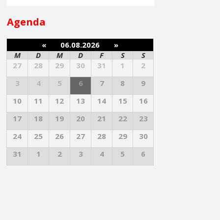
Agenda
«
06.08.2026
»
M
D
M
D
F
S
S
27
28
29
30
31
1
2
3
4
5
6
7
8
9
10
11
12
13
14
15
16
17
18
19
20
21
22
23
24
25
26
27
28
29
30
31
1
2
3
4
5
6