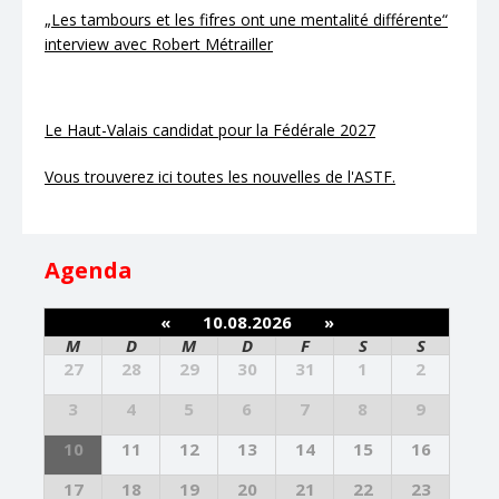
„Les tambours et les fifres ont une mentalité différente“
interview avec Robert Métrailler
Le Haut-Valais candidat pour la Fédérale 2027
Vous trouverez ici toutes les nouvelles de l'ASTF.
Agenda
«
10.08.2026
»
M
D
M
D
F
S
S
27
28
29
30
31
1
2
3
4
5
6
7
8
9
10
11
12
13
14
15
16
17
18
19
20
21
22
23