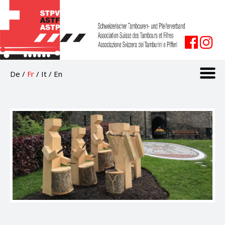
De
/
Fr
/
It
/
En