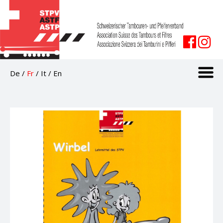
De
/
Fr
/
It
/
En