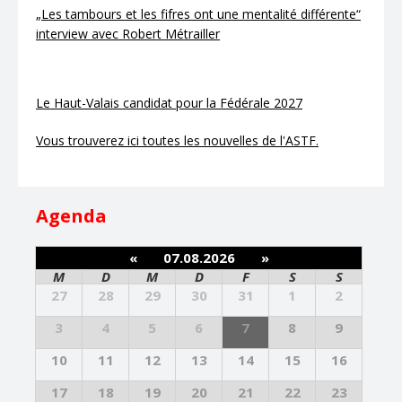
„Les tambours et les fifres ont une mentalité différente“
interview avec Robert Métrailler
Le Haut-Valais candidat pour la Fédérale 2027
Vous trouverez ici toutes les nouvelles de l'ASTF.
Agenda
«
07.08.2026
»
M
D
M
D
F
S
S
27
28
29
30
31
1
2
3
4
5
6
7
8
9
10
11
12
13
14
15
16
17
18
19
20
21
22
23