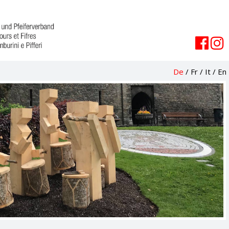
De
/
Fr
/
It
/
En