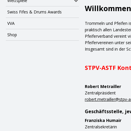
Wettspiele
Willkomme
Swiss Fifes & Drums Awards
VVA
Trommeln und Pfeifen ist
praktisch allen Landest
Shop
Pfeiferverband vereint 
Pfeifervereinen unter s
Insgesamt sind in der Sc
STPV-ASTF Kon
Robert Metrailler
Zentralpräsident
robert.metrailler@stpv-a
Geschäftsstelle, jew
Franziska Humair
Zentralsekretärin