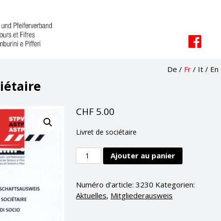
De
/
Fr
/
It
/
En
iétaire
CHF
5.00
Livret de sociétaire
Livret
Ajouter au panier
de
sociétaire
Numéro d'article:
3230
Kategorien:
Menge
Aktuelles
,
Mitgliederausweis