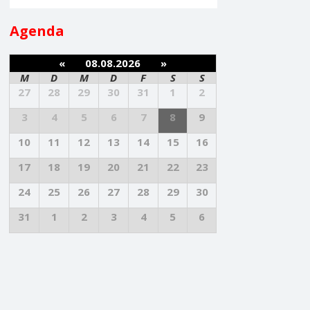
Agenda
«
08.08.2026
»
M
D
M
D
F
S
S
27
28
29
30
31
1
2
3
4
5
6
7
8
9
10
11
12
13
14
15
16
17
18
19
20
21
22
23
24
25
26
27
28
29
30
31
1
2
3
4
5
6