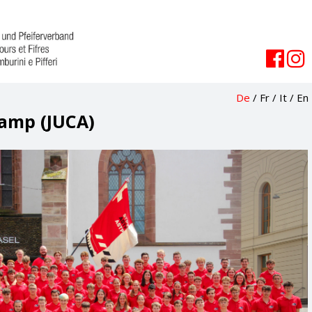
De
/
Fr
/
It
/
En
amp (JUCA)