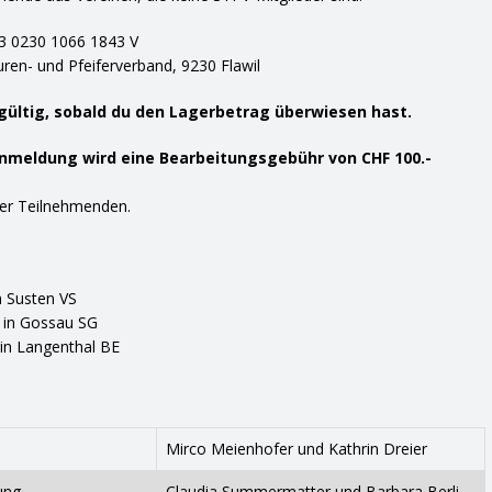
 0230 1066 1843 V
en- und Pfeiferverband, 9230 Flawil
gültig, sobald du den Lagerbetrag überwiesen hast.
Anmeldung wird eine Bearbeitungsgebühr von CHF 100.-
der Teilnehmenden.
in Susten VS
6 in Gossau SG
 in Langenthal BE
Mirco Meienhofer und Kathrin Dreier
ung
Claudia Summermatter und Barbara Berli