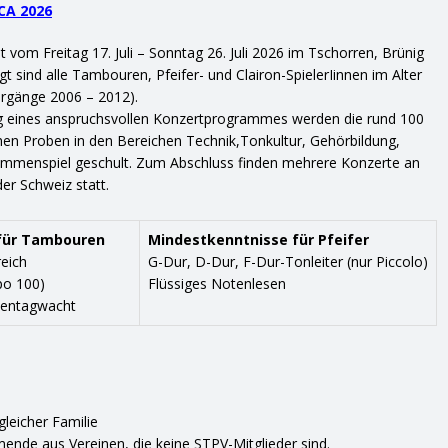
UCA 2026
 vom Freitag 17. Juli – Sonntag 26. Juli 2026 im Tschorren, Brünig
gt sind alle Tambouren, Pfeifer- und Clairon-SpielerIinnen im Alter
hrgänge 2006 – 2012).
g eines anspruchsvollen Konzertprogrammes werden die rund 100
hen Proben in den Bereichen Technik,Tonkultur, Gehörbildung,
mmenspiel geschult. Zum Abschluss finden mehrere Konzerte an
er Schweiz statt.
für Tambouren
Mindestkenntnisse für Pfeifer
eich
G-Dur, D-Dur, F-Dur-Tonleiter (nur Piccolo)
po 100)
Flüssiges Notenlesen
sentagwacht
gleicher Familie
mende aus Vereinen, die keine STPV-Mitglieder sind.