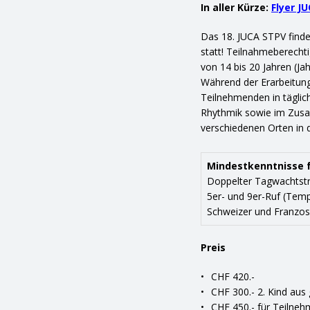
In aller Kürze:
Flyer J
Das 18. JUCA STPV findet
statt! Teilnahmeberechti
von 14 bis 20 Jahren (Ja
Während der Erarbeitun
Teilnehmenden in täglic
Rhythmik sowie im Zusa
verschiedenen Orten in d
Mindestkenntnisse 
Doppelter Tagwachtstr
5er- und 9er-Ruf (Tem
Schweizer und Franzo
Preis
CHF 420.-
CHF 300.- 2. Kind aus 
CHF 450.- für Teilneh