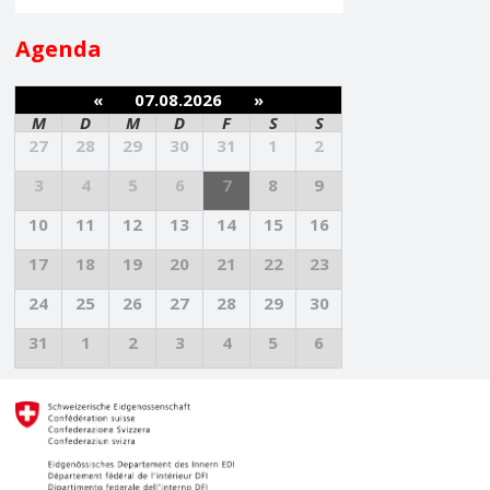
Agenda
«
07.08.2026
»
M
D
M
D
F
S
S
27
28
29
30
31
1
2
3
4
5
6
7
8
9
10
11
12
13
14
15
16
17
18
19
20
21
22
23
24
25
26
27
28
29
30
31
1
2
3
4
5
6