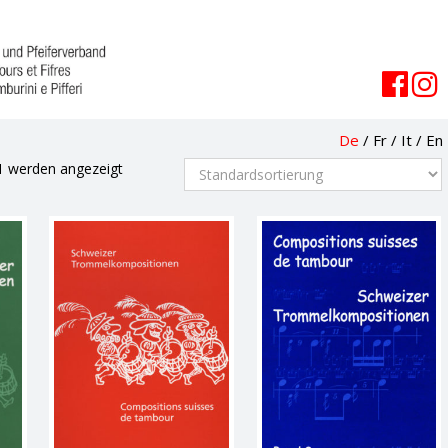
De
/
Fr
/
It
/
En
1 werden angezeigt