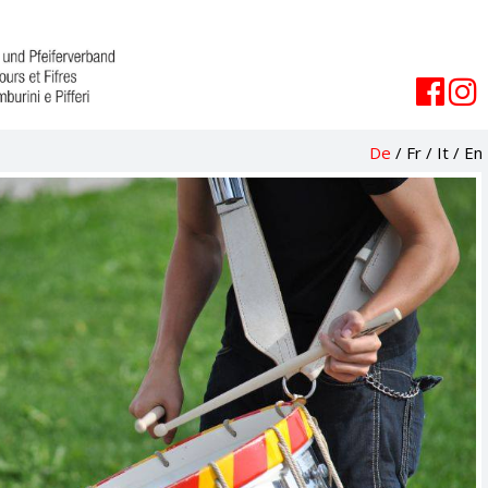
De
/
Fr
/
It
/
En