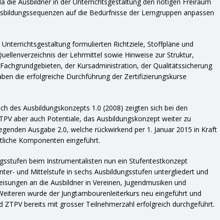
da die Ausbildner in der Unterrichtsgestaltung den nötigen Freiraum
usbildungssequenzen auf die Bedürfnisse der Lerngruppen anpassen
ie Unterrichtsgestaltung formulierten Richtziele, Stoffpläne und
ellenverzeichnis der Lehrmittel sowie Hinweise zur Struktur,
 Fachgrundgebieten, der Kursadministration, der Qualitätssicherung
ben die erfolgreiche Durchführung der Zertifizierungskurse
h des Ausbildungskonzepts 1.0 (2008) zeigten sich bei den
STPV aber auch Potentiale, das Ausbildungskonzept weiter zu
iegenden Ausgabe 2.0, welche rückwirkend per 1. Januar 2015 in Kraft
ntliche Komponenten eingeführt.
ungsstufen beim Instrumentalisten nun ein Stufentestkonzept
ter- und Mittelstufe in sechs Ausbildungsstufen untergliedert und
isungen an die Ausbildner in Vereinen, Jugendmusiken und
Weiteren wurde der Jungtambourenleiterkurs neu eingeführt und
 ZTPV bereits mit grosser Teilnehmerzahl erfolgreich durchgeführt.