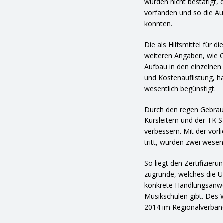
wurden nicht bestätigt, 
vorfanden und so die A
konnten.
Die als Hilfsmittel für d
weiteren Angaben, wie Qu
Aufbau in den einzelnen
und Kostenauflistung, ha
wesentlich begünstigt.
Durch den regen Gebrauc
Kursleitern und der TK 
verbessern. Mit der vorl
tritt, wurden zwei wese
So liegt den Zertifizier
zugrunde, welches die Un
konkrete Handlungsanwe
Musikschulen gibt. Des 
2014 im Regionalverband