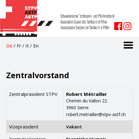
De
/
Fr
/
It
/
En
Zentralvorstand
Zentralpräsident STPV
Robert Métrailler
Chemin du Vallon 22
3960 Sierre
robert.metrailler@stpv-astf.ch
Vizepräsident
Vakant