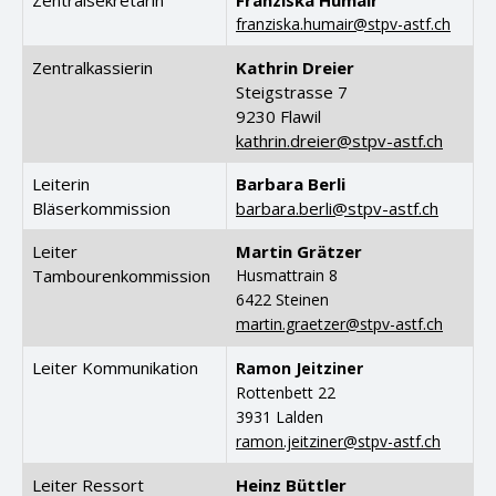
Zentralsekretärin
Franziska Humair
franziska.humair@stpv-astf.ch
Zentralkassierin
Kathrin Dreier
Steigstrasse 7
9230 Flawil
kathrin.dreier@stpv-astf.ch
Leiterin
Barbara Berli
Bläserkommission
barbara.berli@stpv-astf.ch
Leiter
Martin Grätzer
Tambourenkommission
Husmattrain 8
6422 Steinen
martin.graetzer@stpv-astf.ch
Leiter Kommunikation
Ramon Jeitziner
Rottenbett 22
3931 Lalden
ramon.jeitziner@stpv-astf.ch
Leiter Ressort
Heinz Büttler