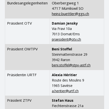
Bundesangelegenheiten
Oberbergweg 1
4717 Mümliswil SO
heinz.buettler@ggs.ch
Präsident OTV
Damian Jensky
Via Fravi 10a
7013 Domat/Ems
praesident@otv.ch
Präsident OWTPV
Beni Stoffel
Steinmattenstrasse 29
3942 Raron
beni.stoffel@stpv-astf.ch
Präsidentin URTF
Alexia Héritier
Route des Moulins 9
1965 Savièse
a.heritier@urtf.ch
Präsident ZTPV
Stefan Haus
Fiechtenstrasse 21a