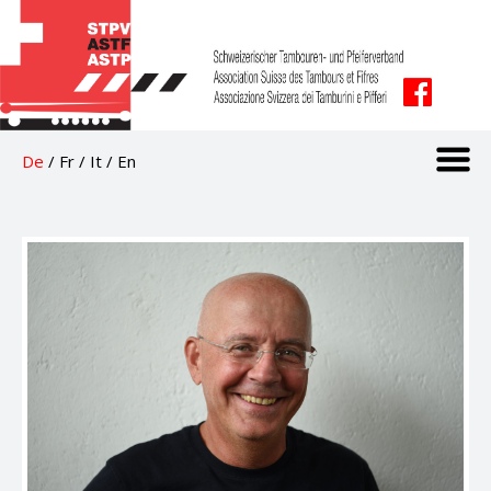
De
/
Fr
/
It
/
En