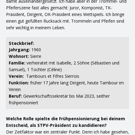
damit auseinandergesetzt. Ich habe aber in der Trommel- und
Pfeiferszene fast alles gemacht: Juror, Komponist, TK-
Präsident, Dirigent, OK-Präsident eines Wettspiels. Ich bringe
einen gut gefüllten Rucksack mit. Trommeln und Pfeifen sind
sehr wichtig in meinem Leben.
Steckbrief:
Jahrgang:
1960
Wohnort:
Sierre
Familie:
verheiratet mit Isabelle, 2 Söhne (Sébastien und
Samuel), 1 Tochter (Céline)
Verein:
Tambours et Fifres Sierrois
Funktion:
früher 17 Jahre lang Dirigent, heute Tambour im
Verein
Beruf:
Gewerkschaftssekretär bis Mai 2023, seither
frühpensioniert
Welche Rolle spielte die Frühpensionierung bei deinem
Entscheid, als STPV-Präsident zu kandidieren?
Der Zeitfaktor war ein zentraler Punkt. Denn ich habe gesehen,