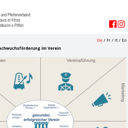
De
/
Fr
/
It
/
En
achwuchsförderung im Verein