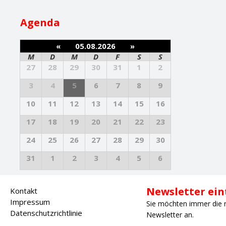
Agenda
«
05.08.2026
»
M
D
M
D
F
S
S
27
28
29
30
31
1
2
3
4
5
6
7
8
9
10
11
12
13
14
15
16
17
18
19
20
21
22
23
24
25
26
27
28
29
30
31
1
2
3
4
5
6
Newsletter ei
Kontakt
Impressum
Sie möchten immer die 
Datenschutzrichtlinie
Newsletter an.