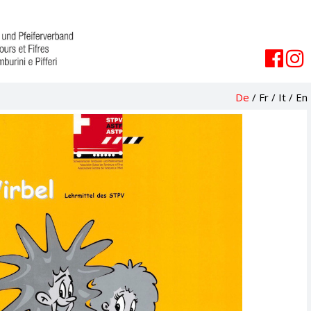
De
/
Fr
/
It
/
En