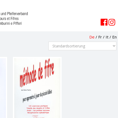
De
/
Fr
/
It
/
En