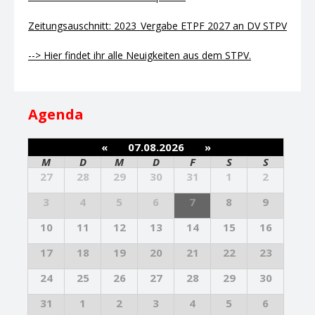
Zeitungsauschnitt: 2023_Vergabe ETPF 2027 an DV STPV
--> Hier findet ihr alle Neuigkeiten aus dem STPV.
Agenda
«
07.08.2026
»
M
D
M
D
F
S
S
27
28
29
30
31
1
2
3
4
5
6
7
8
9
10
11
12
13
14
15
16
17
18
19
20
21
22
23
24
25
26
27
28
29
30
31
1
2
3
4
5
6