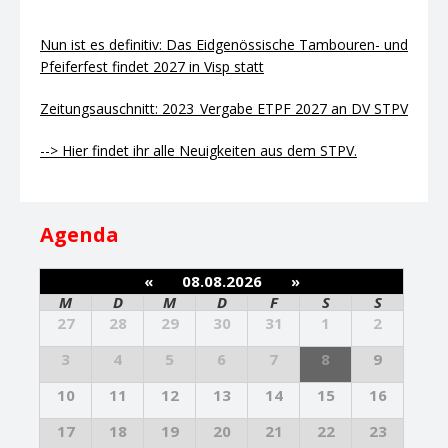
Nun ist es definitiv: Das Eidgenössische Tambouren- und
Pfeiferfest findet 2027 in Visp statt
Zeitungsauschnitt: 2023_Vergabe ETPF 2027 an DV STPV
--> Hier findet ihr alle Neuigkeiten aus dem STPV.
Agenda
«
08.08.2026
»
M
D
M
D
F
S
S
27
28
29
30
31
1
2
3
4
5
6
7
8
9
10
11
12
13
14
15
16
17
18
19
20
21
22
23