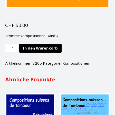
CHF
53.00
Trommelkompositionen Band 4
Band
In den Warenkorb
4.
Schweizer
Artikelnummer:
3205
Kategorie:
Kompositionen
Trommelkompositionen
Menge
Ähnliche Produkte